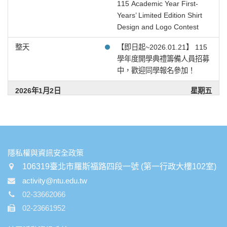
115 Academic Year First-
Years’ Limited Edition Shirt
或
Design and Logo Contest
~
整天
【即日起~2026.01.21】 115
學年度開學典禮籌備人員招募
中，歡迎同學報名參加！
搜尋
2026年1月2日
星期五
整天
【即日起至2/22】115學年度
新生上衣設計徵件比賽開跑
囉！[Now through Feb. 22]
115 Academic Year First-
:::
隱私權與資訊安全政策
Years’ Limited Edition Shirt
106319臺北市羅斯福路四段一號 (第一行政大樓102室)
Design and Logo Contest
activity@ntu.edu.tw
整天
【即日起~2026.01.21】 115
02-33662066
學年度開學典禮籌備人員招募
02-23661952
中，歡迎同學報名參加！